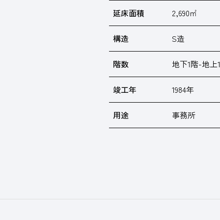
延床面積
2,690㎡
構造
S造
階数
地下1階-地上
竣工年
1984年
用途
事務所